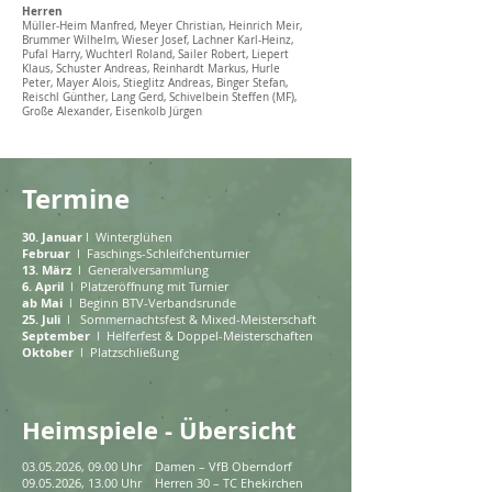
Herren
Müller-Heim Manfred, Meyer Christian, Heinrich Meir,
Brummer Wilhelm, Wieser Josef, Lachner Karl-Heinz,
Pufal Harry, Wuchterl Roland, Sailer Robert, Liepert
Klaus, Schuster Andreas, Reinhardt Markus, Hurle
Peter, Mayer Alois, Stieglitz Andreas, Binger Stefan,
Reischl Günther, Lang Gerd, Schivelbein Steffen (MF),
Große Alexander, Eisenkolb Jürgen
Termine
30. Januar
l Winterglühen
Februar
l Faschings-Schleifchenturnier
13. März
l Generalversammlung
6. April
l Platzeröffnung mit Turnier
ab Mai
l Beginn BTV-Verbandsrunde
25. Juli
l Sommernachtsfest & Mixed-Meisterschaft
September
l Helferfest & Doppel-Meisterschaften
Oktober
l Platzschließung
Heimspiele - Übersicht
03.05.2026
, 09.00 Uhr Damen – VfB Oberndorf
09.05.2026, 13.00 Uhr Herren 30 – TC Ehekirchen