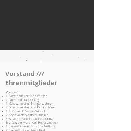
Vorstand ///
Ehrenmitglieder
Vorstand
1. Vorstand: Christian Wieser
2. Vorstand: Tanja Weigl
1. Schatzmeister: Philipp Lachner
2. Schatzmeister:
Ann-Katrin Hafner
1. Sportwart: Marius Wippel
2. Sportwart: Manfred Thieser
EDV-Koordinatorin: Corinna Große
Breitensportwart: Karl-Heinz Lachner
1. Jugendleiterin: Christina Guttroff
2. Jugendleiterin: Tanja Küst