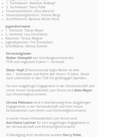
1. Technikwart: Matthias Roßkopf
2. Technikwart: Harry Pufal
Frauenvertreterin: Jutta Albrecht
Veranstaltungsleiterin: Yvonne Weigl
Schriftführerin: Barbara Müller-Heim
Jugendvorstand
1. Vorstand: Tobias Meyer
2. Vorstand: Lisa Ziesenböck
Kassierer: Teresa Wegner
Jugendsprecher: Tim Schivelbein
Schriftführer: Melina Schmitt
Ehrenmitglieder
Walter Holzapfel
war Gründungsvorstand des
TCW und insgesamt 8 Jahre 1. Vorstand.
Dieter Hopf
(Ehrenvorstand) folgte Walter im Amt
des 1. Vorstandes und führte den Verein 10 Jahre. Heute
noch unterstützt er den TCW mit großzügigen Spenden.
Für sein langjähriges Engagement in der Vorstandschaft und
Alois Mayer
seiner treuen Verbundenheit zum Verein wird
zum Ehrenmitglied ernannt.
Christa Pöllmann
wird in Anerkennung ihres langjährigen
Engagements in der Vorstandschaft und ihrer treuen
Verbundenheit zum Verein zum Ehrenmitglied ernannt.
In seiner treuen Verbundenheit zum Verein wird
Karl-Heinz Lachner
für sein langjähriges Engagement in
der Vorstandschaft zum Ehrenmitglied ernannt.
Harry Pufal,
In Würdigung ihrer Verdienste wurden